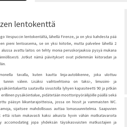
zen lentokenttä
go Vespuccin lentokentältä, lähellä Firenze, ja on yksi kahdesta pää
en pieni lentoasema, se on yksi kiitotie, mutta palvelee lähellä 2
n alussa avattu laitos on tehty monia peruskorjauksia pysyä mukana
ännöllisesti. Jotkut nämä päivitykset ovat pidemmän kiitoradan ja
iin.
nella tavalla, kuten kautta linja-autoliikenne, joka ulottuu
 tunnin välein. Lisäksi vaihtoehtoina on taksi-, limusiini- ja
äköintialuetta saatavilla sivustolla lyhyen kapasiteetti 90 ja pitkän
 erillinen pysäköintialue, pidätetään moottoripyöräilijöille päällä sekä
ettu pääsyn liikuntarajoitteisia, jossa on hissit ja vammaisten WC.
moja, sijaitsee mahdollisuus auttaa lomasuunnitelmia. Saapuvien
at että istuin mukavasti kaksi aikuista hyvin vähän matkatavaroita
y accomodating jopa yhdeksän täysikasvuisten matkustajien ja