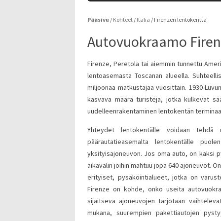
Pääsivu
/
Kohteet
/
Italia
/
Firenzen lentokenttä
Autovuokraamo Firen
Firenze, Peretola tai aiemmin tunnettu Ameri
lentoasemasta Toscanan alueella. Suhteellis
miljoonaa matkustajaa vuosittain. 1930-Luvu
kasvava määrä turisteja, jotka kulkevat sä
uudelleenrakentaminen lentokentän terminaal
Yhteydet lentokentälle voidaan tehdä mo
päärautatieasemalta lentokentälle puolen
yksityisajoneuvon. Jos oma auto, on kaksi pys
aikavälin joihin mahtuu jopa 640 ajoneuvot. On
erityiset, pysäköintialueet, jotka on varust
Firenze on kohde, onko useita autovuokraa
sijaitseva ajoneuvojen tarjotaan vaihtelev
mukana, suurempien pakettiautojen pysty