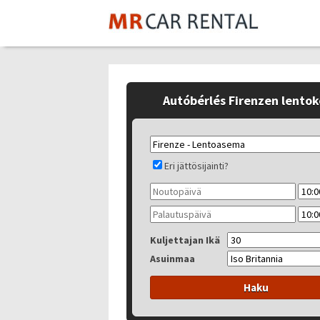
Autóbérlés Firenzen lento
Eri jättösijainti?
Kuljettajan Ikä
Asuinmaa
Haku