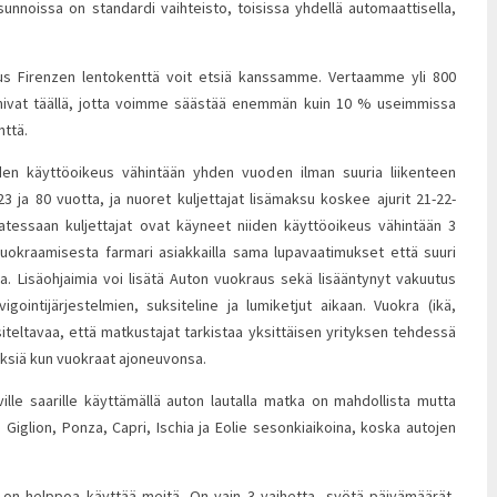
unnoissa on standardi vaihteisto, toisissa yhdellä automaattisella,
us Firenzen lentokenttä voit etsiä kanssamme. Vertaamme yli 800
toimivat täällä, jotta voimme säästää enemmän kuin 10 % useimmissa
ttä.
iiden käyttöoikeus vähintään yhden vuoden ilman suuria liikenteen
 23 ja 80 vuotta, ja nuoret kuljettajat lisämaksu koskee ajurit 21-22-
ratessaan kuljettajat ovat käyneet niiden käyttöoikeus vähintään 3
t vuokraamisesta farmari asiakkailla sama lupavaatimukset että suuri
a. Lisäohjaimia voi lisätä Auton vuokraus sekä lisääntynyt vakuutus
vigointijärjestelmien, suksiteline ja lumiketjut aikaan. Vuokra (ikä,
siteltavaa, että matkustajat tarkistaa yksittäisen yrityksen tehdessä
yksiä kun vuokraat ajoneuvonsa.
ville saarille käyttämällä auton lautalla matka on mahdollista mutta
, Giglion, Ponza, Capri, Ischia ja Eolie sesonkiaikoina, koska autojen
on helppoa käyttää meitä. On vain 3 vaihetta, syötä päivämäärät,