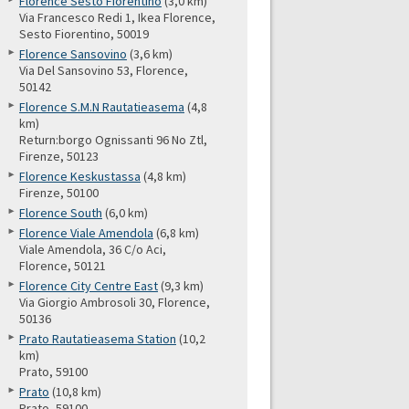
Florence Sesto Fiorentino
(3,0 km)
Via Francesco Redi 1, Ikea Florence,
Sesto Fiorentino, 50019
Florence Sansovino
(3,6 km)
Via Del Sansovino 53, Florence,
50142
Florence S.M.N Rautatieasema
(4,8
km)
Return:borgo Ognissanti 96 No Ztl,
Firenze, 50123
Florence Keskustassa
(4,8 km)
Firenze, 50100
Florence South
(6,0 km)
Florence Viale Amendola
(6,8 km)
Viale Amendola, 36 C/o Aci,
Florence, 50121
Florence City Centre East
(9,3 km)
Via Giorgio Ambrosoli 30, Florence,
50136
Prato Rautatieasema Station
(10,2
km)
Prato, 59100
Prato
(10,8 km)
Prato, 59100