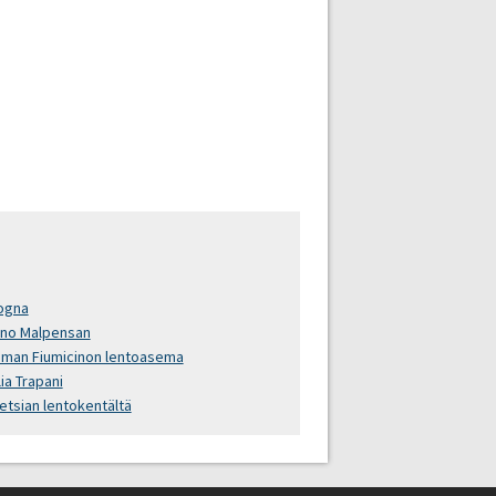
ogna
ano Malpensan
man Fiumicinon lentoasema
lia Trapani
etsian lentokentältä