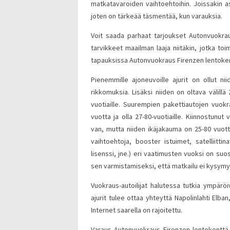
matkatavaroiden vaihtoehtoihin. Joissakin as
joten on tärkeää täsmentää, kun varauksia.
Voit saada parhaat tarjoukset Autonvuokra
tarvikkeet maailman laaja niitäkin, jotka 
tapauksissa Autonvuokraus Firenzen lentoken
Pienemmille ajoneuvoille ajurit on ollut n
rikkomuksia. Lisäksi niiden on oltava välillä
vuotiaille. Suurempien pakettiautojen vuok
vuotta ja olla 27-80-vuotiaille. Kiinnostunu
van, mutta niiden ikäjakauma on 25-80 vuott
vaihtoehtoja, booster istuimet, satelliittina
lisenssi, jne.) eri vaatimusten vuoksi on suo
sen varmistamiseksi, että matkailu ei kysym
Vuokraus-autoilijat halutessa tutkia ympäröi
ajurit tulee ottaa yhteyttä Napolinlahti Elban
Internet saarella on rajoitettu.
Varaus Autonvuokraus Firenzen lentokenttä 