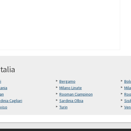
talia
i
Bergamo
Bol
ania
Milano Linate
Mil
san
Rooman Ciampinon
Roo
dinia Cagliari
Sardinia Olbia
Sisi
viso
Turin
Ven