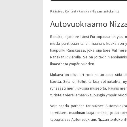
Pääsivu
/
Kohteet
/
Ranska
/
Nizzan lentokenttä
Autovuokraamo Nizza
Ranska, sijaitsee Länsi-Euroopassa on yksi m
mutta parit pään tähän maahan, koska sen 
kaupunki Ranskassa, joka sijaitsee Välimeren
Ranskan Rivieralla. Se on joitakin hienoimmist
ilmastosta ympäri vuoden.
Mukava on ollut eri rooli historiassa siitä 
kautta. Siitä on tullut tärkeä solmukohta, n
runsaasti meri, lukuisia museoita, kaunis me
turisteja vierailemaan kaupungin ympäri vuod
Voit saada parhaat tarjoukset Autonvuokr
tarvikkeet maailman laaja niitäkin, jotka 
tapauksissa Autonvuokraus Nizzan lentokentt