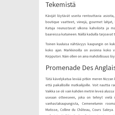
Tekemistä
Kävijät löytävät useita rentouttavia asioi
boutique vaatteet, viinejä, gourmet lahjat,
Katuja reunustavat ulkona kahviloita ja 
baareissa katuineen. Näillä kaduilla tarjoavat 
Toinen kuuluisa nähtävyys kaupungin on kuk
koko ajan. Markkinoilla on avoinna koko 
Kirpputori. Näin ollen on aina mahdollisuus lö
Promenade Des Anglais
Tätä kävelykatua leviää pitkin meren Nizzan 
että paikallisille matkailijoille. Voit nautti
Vaikka se oli vain kahden metrin leveä alussa 
useaan otteeseen, joka on tehnyt vielä i
vanhastakaupungista, Cemenelumin rooma
Matisse, Colline du Château, Cours Saleya.