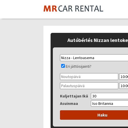
Autóbérlés Nizzan lentok
Eri jättösijainti?
Kuljettajan Ikä
Asuinmaa
Haku