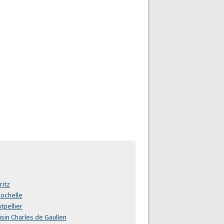
ritz
Rochelle
tpellier
isin Charles de Gaullen