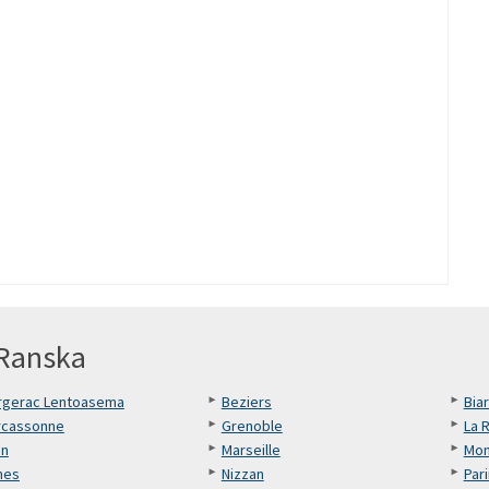
 Ranska
rgerac Lentoasema
Beziers
Biar
rcassonne
Grenoble
La 
on
Marseille
Mon
mes
Nizzan
Pari