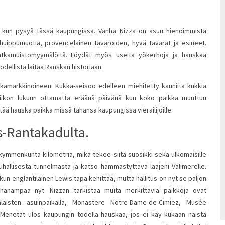
ta, kun pysyä tässä kaupungissa. Vanha Nizza on asuu hienoimmista
 huippumuotia, provencelainen tavaroiden, hyvä tavarat ja esineet.
matkamuistomyymälöitä. Löydät myös useita yökerhoja ja hauskaa
todellista laitaa Ranskan historiaan.
kamarkkinoineen. Kukka-seisoo edelleen miehitetty kauniita kukkia
viikon lukuun ottamatta eräänä päivänä kun koko paikka muuttuu
ytää hauska paikka missä tahansa kaupungissa vierailijoille.
-Rantakadulta.
kymmenkunta kilometriä, mikä tekee siitä suosikki sekä ulkomaisille
a rauhallisesta tunnelmasta ja katso hämmästyttävä laajeni Välimerelle.
kun englantilainen Lewis tapa kehittää, mutta hallitus on nyt se paljon
hanampaa nyt. Nizzan tarkistaa muita merkittäviä paikkoja ovat
laisten asuinpaikalla, Monastere Notre-Dame-de-Cimiez, Musée
 Menetät ulos kaupungin todella hauskaa, jos ei käy kukaan näistä