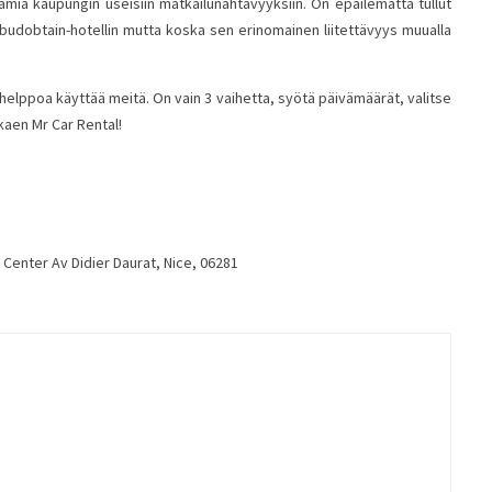
amia kaupungin useisiin matkailunähtävyyksiin. On epäilemättä tullut
sia budobtain-hotellin mutta koska sen erinomainen liitettävyys muualla
elppoa käyttää meitä. On vain 3 vaihetta, syötä päivämäärät, valitse
kaen Mr Car Rental!
 Center Av Didier Daurat, Nice, 06281