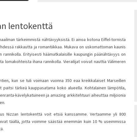
n lentokenttä
aailman tärkeimmistä nähtävyyksistä. Ei ainoa kotona Eiffel-tornista
yhdessä rakkautta ja romantiikkaa. Mukava on uskomattoman kaunis
 rannikolla. Erityisesti häämatkalaisille kaupungin päänähtävyys on
a lomakohteista ihana rannikolla. Vierailijat voivat nauttia Välimeren
lähtien, kun se tuli voimaan vuonna 350 eaa kreikkalaiset Marseillen
yt paitsi tärkeä kauppasatama koko alueella. Kohtalainen lämpötila,
renranta-kävelykatuineen ja amazing arkkitehtuuri aiheuttaa miljoonia
en.
aus Nizzan lentokenttä voit etsiä kanssamme. Vertaamme yli 800
toimivat täällä, jotta voimme säästää enemmän kuin 10 % useimmissa
ä.