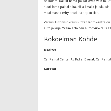
paikoista. Kaikki nämä paikat ovat vain muut
suuri loma paikalla kauniilla ilmalla ja lukui
maailmassa erityisesti Euroopan liian.
Varaus Autonvuokraus Nizzan lentokenttä on h
auto ja kirja. Yksinkertainen Autonvuokraus al
Kokoelman Kohde
Osoite:
Car Rental Center Av Didier Daurat, Car Rental
Kartta: