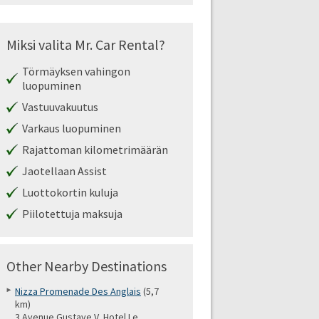
Miksi valita Mr. Car Rental?
Törmäyksen vahingon
luopuminen
Vastuuvakuutus
Varkaus luopuminen
Rajattoman kilometrimäärän
Jaotellaan Assist
Luottokortin kuluja
Piilotettuja maksuja
Other Nearby Destinations
Nizza Promenade Des Anglais
(5,7
km)
3 Avenue Gustave V, Hotel Le