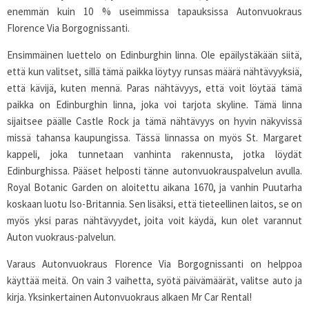
enemmän kuin 10 % useimmissa tapauksissa Autonvuokraus
Florence Via Borgognissanti.
Ensimmäinen luettelo on Edinburghin linna. Ole epäilystäkään siitä,
että kun valitset, sillä tämä paikka löytyy runsas määrä nähtävyyksiä,
että kävijä, kuten mennä. Paras nähtävyys, että voit löytää tämä
paikka on Edinburghin linna, joka voi tarjota skyline. Tämä linna
sijaitsee päälle Castle Rock ja tämä nähtävyys on hyvin näkyvissä
missä tahansa kaupungissa. Tässä linnassa on myös St. Margaret
kappeli, joka tunnetaan vanhinta rakennusta, jotka löydät
Edinburghissa. Pääset helposti tänne autonvuokrauspalvelun avulla.
Royal Botanic Garden on aloitettu aikana 1670, ja vanhin Puutarha
koskaan luotu Iso-Britannia. Sen lisäksi, että tieteellinen laitos, se on
myös yksi paras nähtävyydet, joita voit käydä, kun olet varannut
Auton vuokraus-palvelun.
Varaus Autonvuokraus Florence Via Borgognissanti on helppoa
käyttää meitä. On vain 3 vaihetta, syötä päivämäärät, valitse auto ja
kirja. Yksinkertainen Autonvuokraus alkaen Mr Car Rental!