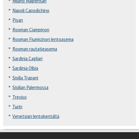
Milano Malpensan
Napoli Capodichino
Pisan
Rooman Ciampinon
Rooman Fiumicinon lentoasema
Rooman rautatieasema
Sardinia Cagliari
Sardinia Olbia
Sisilia Trapani
Sisilian Palermossa
Treviso
Turin
Venetsian lentokentältä