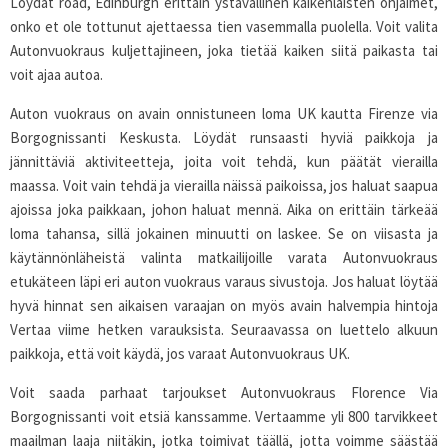
Löydät road, Edinburgh erittäin ystävällinen kaikenlaisten ohjaimet,
onko et ole tottunut ajettaessa tien vasemmalla puolella. Voit valita
Autonvuokraus kuljettajineen, joka tietää kaiken siitä paikasta tai
voit ajaa autoa.
Auton vuokraus on avain onnistuneen loma UK kautta Firenze via
Borgognissanti Keskusta. Löydät runsaasti hyviä paikkoja ja
jännittäviä aktiviteetteja, joita voit tehdä, kun päätät vierailla
maassa. Voit vain tehdä ja vierailla näissä paikoissa, jos haluat saapua
ajoissa joka paikkaan, johon haluat mennä. Aika on erittäin tärkeää
loma tahansa, sillä jokainen minuutti on laskee. Se on viisasta ja
käytännönläheistä valinta matkailijoille varata Autonvuokraus
etukäteen läpi eri auton vuokraus varaus sivustoja. Jos haluat löytää
hyvä hinnat sen aikaisen varaajan on myös avain halvempia hintoja
Vertaa viime hetken varauksista. Seuraavassa on luettelo alkuun
paikkoja, että voit käydä, jos varaat Autonvuokraus UK.
Voit saada parhaat tarjoukset Autonvuokraus Florence Via
Borgognissanti voit etsiä kanssamme. Vertaamme yli 800 tarvikkeet
maailman laaja niitäkin, jotka toimivat täällä, jotta voimme säästää